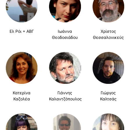
Ελ Ρόι + ΑΒΓ
Ιωάννα
Χρίστος
Θεοδοσιάδου
Θεσσαλονικεύς
Κατερίνα
Γιάννης
Γιώργος
Καζολέα
Καλαντζόπουλος
Καλτσάς