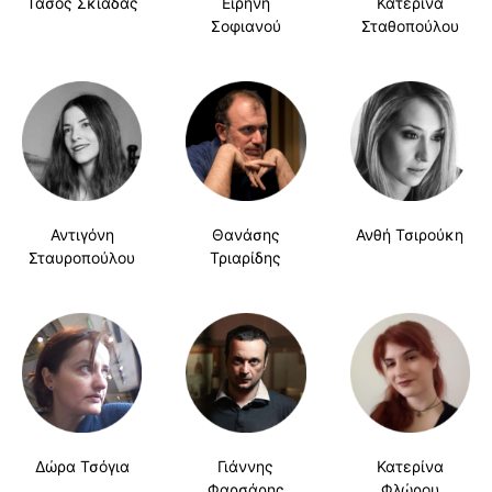
Τάσος Σκιαδάς
Ειρήνη
Κατερίνα
Σοφιανού
Σταθοπούλου
Αντιγόνη
Θανάσης
Ανθή Τσιρούκη
Σταυροπούλου
Τριαρίδης
Δώρα Τσόγια
Γιάννης
Κατερίνα
Φαρσάρης
Φλώρου