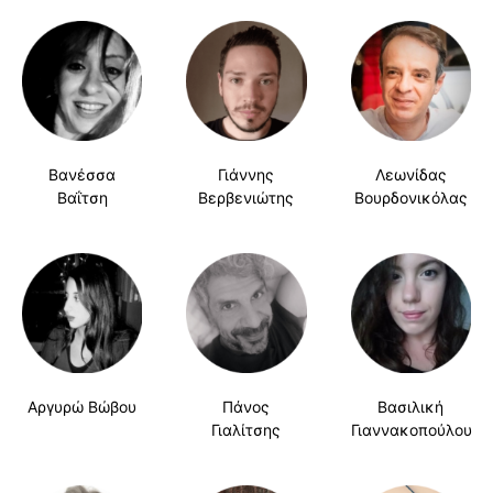
Βανέσσα
Γιάννης
Λεωνίδας
Βαΐτση
Βερβενιώτης
Βουρδονικόλας
Αργυρώ Βώβου
Πάνος
Βασιλική
Γιαλίτσης
Γιαννακοπούλου