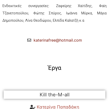
Ενδεικτικές συνεργασίες: Ζαφείρης Χαϊτίδης, Φαίη
Τζανετοπούλου, Φώτης Σπύρος, Ιωάννα Μύρκα, Μάγια
Δημοπούλου, Λίνα Θεοδώρου, Ελπίδα Καλατζή κ.α
katerinafree@hotmail.com
Έργα
Kill the-M-all
Κατερίνα Παπαδάκη