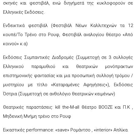
σκηνές και φεστιβάλ, ενώ διηγήματά της κυκλοφορούν σε
Ελληνικές Εκδόσεις.
Ενδεικτικά φεστιβάλ (Φεστιβάλ Νέων Καλλιτεχνών τα 12
κουπέ/Το Τρένο στο Ρουφ, Φεστιβάλ αναλογίου θέατρο «Από
κοινού» κ.α)
Εκδόσεις Συμπαντικές Διαδρομές (Συμμετοχή σε 3 συλλογές
Ελληνικού παραμυθιού και θεατρικών μονόπρακτων
επιστημονικής φαντασίας και μια προσωπική συλλογή τρόμου /
μυστηρίου με τίτλο «Καταραμένες Αφηγήσεις»), Εκδόσεις
Όστρια (Συμμετοχή σε ανθολόγιο θεατρικών κειμένων)
Θεατρικές παραστάσεις: kill the-M-all θέατρο BOOZE και Π.Κ ,
Μηδενική Μνήμη τρένο στο Ρουφ
Εικαστικές performance: «save» Ρομάντσο , «interior» Απλίκα.