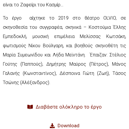
είναι το Ζαφείρι του Κασμίρ…
Το έργο αίχτηκε το 2019 στο θέατρο OLVIO, σε
σκηνοθεσία του συγγραφέα, σκηνικά – Κοστούμια Έλλης
Εμπεδοκλή, μουσική επιμέλεια Μελίσσας Κωτσάκη,
φωτισμούς Νίκου Βούλγαρη, και βοηθούς σκηνοθέτη τις
Μαρία Συμεωνίδου και Λήδα Μεϊντάνη. Έπαιζαν: Στέλιος
Γούτης (Παππούς), ∆ημήτρης Μαύρος (Πέτρος), Μάνος
Γαλανής (Κωνσταντίνος), ∆έσποινα Γιώτη (Ζωή), Τάσος
Τσώνης (Αλέξανδρος).
Διαβάστε ολόκληρο το έργο
Download