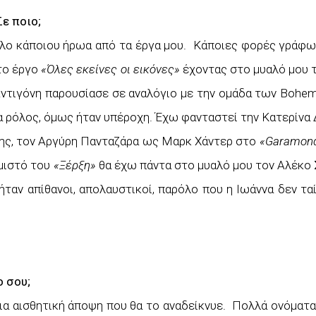
Σε ποιο;
όλο κάποιου ήρωα από τα έργα μου. Κάποιες φορές γράφω
 το έργο
«Όλες εκείνες οι εικόνες»
έχοντας στο μυαλό μου τ
 Αντιγόνη παρουσίασε σε αναλόγιο με την ομάδα των Bohe
ρα ρόλος, όμως ήταν υπέροχη. Έχω φανταστεί την Κατερίν
σης, τον Αργύρη Πανταζάρα ως Μαρκ Χάντερ στο
«
Garamond
εμιστό του
«Ξέρξη»
θα έχω πάντα στο μυαλό μου τον Αλέκο 
ταν απίθανοι, απολαυστικοί, παρόλο που η Ιωάννα δεν ταί
ο σου;
ια αισθητική άποψη που θα το αναδείκνυε. Πολλά ονόματα