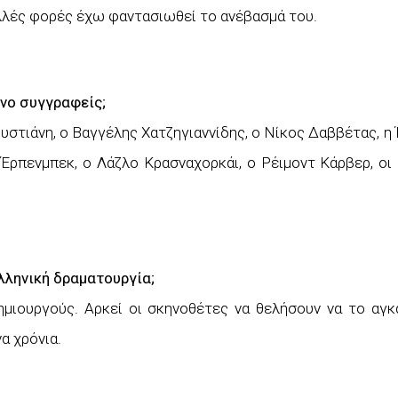
ολλές φορές έχω φαντασιωθεί το ανέβασμά του.
όνο συγγραφείς;
υστιάνη, ο Βαγγέλης Χατζηγιαννίδης, ο Νίκος Δαββέτας, 
ι Έρπενμπεκ, ο Λάζλο Κρασναχορκάι, ο Ρέιμοντ Κάρβερ, οι
λληνική δραματουργία;
μιουργούς. Αρκεί οι σκηνοθέτες να θελήσουν να το αγκ
α χρόνια.