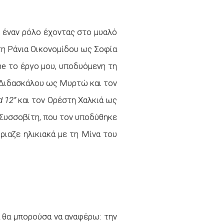
 έναν ρόλο έχοντας στο μυαλό
η Ράνια Οικονομίδου ως Σοφία
me το έργο μου, υποδυόμενη τη
α Διδασκάλου ως Μυρτώ και τον
 12”
και τον Ορέστη Χαλκιά ως
Συσσοβίτη, που τον υποδύθηκε
ριαζε ηλικιακά με τη Μίνα του
 θα μπορούσα να αναφέρω: την